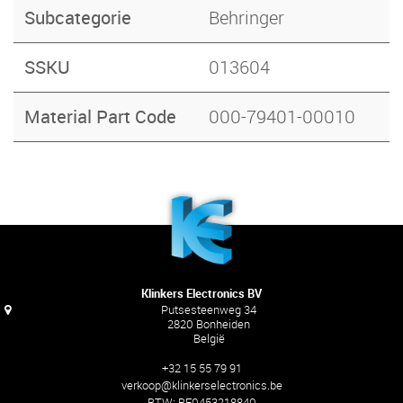
Subcategorie
Behringer
SSKU
013604
Material Part Code
000-79401-00010
Klinkers Electronics BV
Putsesteenweg 34
2820 Bonheiden
België
+32 15 55 79 91
verkoop@klinkerselectronics.be
BTW:
BE0453218840