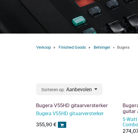
Verkoop
Finished Goods
Behringer
Bugera
Aanbevolen
Sorteren op:
Bugera V55HD gitaarversterker
Buger
guitar 
Bugera V55HD gitaarversterker
5-Watt
Comb
355,90
€
274,0