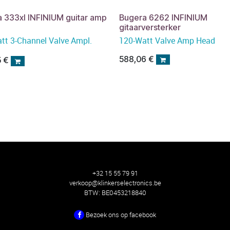
 333xl INFINIUM guitar amp
Bugera 6262 INFINIUM
gitaarversterker
tt 3-Channel Valve Ampl.
120-Watt Valve Amp Head
588,06
€
5
€
+32 15 55 79 91
verkoop@klinkerselectronics.be
BTW:
BE0453218840
Bezoek ons ​​op facebook