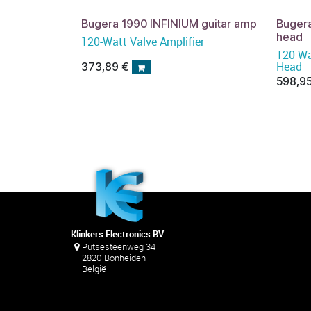
Bugera 1990 INFINIUM guitar amp
Bugera
head
120-Watt Valve Amplifier
120-Wa
Head
373,89
€
598,9
Klinkers Electronics BV
Putsesteenweg 34
2820 Bonheiden
België