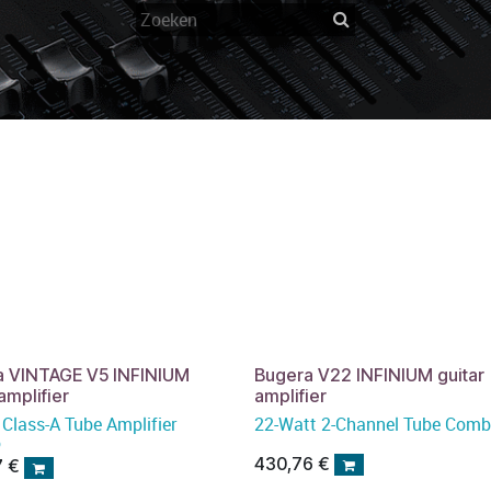
a VINTAGE V5 INFINIUM
Bugera V22 INFINIUM guitar
amplifier
amplifier
 Class-A Tube Amplifier
22-Watt 2-Channel Tube Com
o
430,76
€
7
€