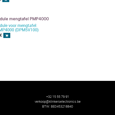
dule mengtafel PMP4000
dule voor mengtafel:
: MP4000 (DPM5V100)
€
+32 15 55 79 91
verkoop@klinkerselectronics.be
BTW:
BE0453218840