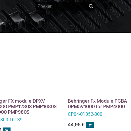
nger FX module DPXV
Behringer Fx Module,PCBA
00 PMP1280S PMP1680S
DPM5V1000 for PMP4000
000 PMP980S
CP04-01052-000
6800-10139
44,95
€
€