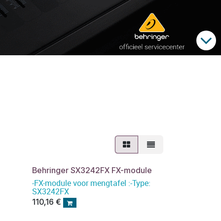
Behringer SX3242FX FX-module
-FX-module voor mengtafel :-Type:
SX3242FX
110,16
€