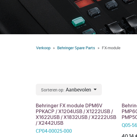
Verkoop
Behringer Spare Parts
FX-module
Aanbevolen
Sorteren op:
Behringer FX module DPM6V
Behri
PPKACP / X1204USB / X1222USB /
PMP60
X1622USB / X1832USB / X2222USB
PMP5
/ X2442USB
Q05-5
CP04-00025-000
40,14