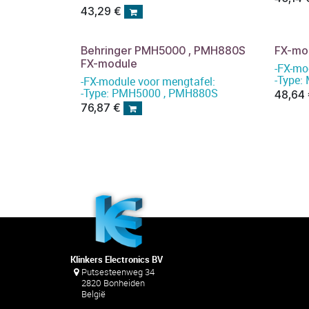
43,29
€
Behringer PMH5000 , PMH880S
FX-mo
FX-module
-FX-mo
-Type
-FX-module voor mengtafel:
-Type: PMH5000 , PMH880S
48,64
76,87
€
Klinkers Electronics BV
Putsesteenweg 34
2820 Bonheiden
België