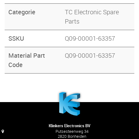
Categorie
TC Electronic Spare
Parts
SSKU
Q09-00001-63357
Material Part
Q09-00001-63357
Code
Klinkers Electronics BV
Putsesteenweg 34
2820 Bonheiden