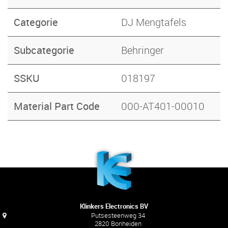
Categorie
DJ Mengtafels
Subcategorie
Behringer
SSKU
018197
Material Part Code
000-AT401-00010
Klinkers Electronics BV
Putsesteenweg 34
2820 Bonheiden