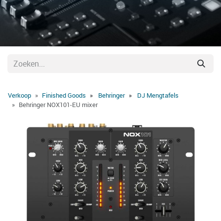
Verkoop
Finished Goods
Behringer
DJ Mengtafels
Behringer NOX101-EU mixer