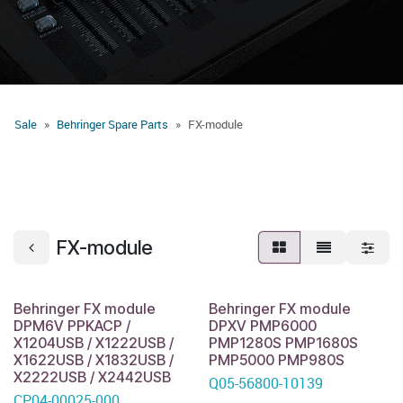
Sale
Behringer Spare Parts
FX-module
FX-module
Behringer FX module
Behringer FX module
DPM6V PPKACP /
DPXV PMP6000
X1204USB / X1222USB /
PMP1280S PMP1680S
X1622USB / X1832USB /
PMP5000 PMP980S
X2222USB / X2442USB
Q05-56800-10139
CP04-00025-000