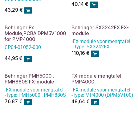
40,14
€
43,29
€
Behringer Fx
Behringer SX3242FX FX-
Module,PCBA DPM5V1000
module
for PMP4000
-FX-module voor mengtafel
:-Type: SX3242FX
CP04-01052-000
110,16
€
44,95
€
Behringer PMH5000 ,
FX-module mengtafel
PMH880S FX-module
PMP4000
-FX-module voor mengtafel:
-FX-module voor mengtafel:
-Type: PMH5000 , PMH880S
-Type: MP4000 (DPM5V100)
76,87
€
48,64
€