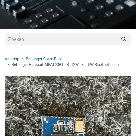
Verkoop
Behringer Spare Parts
Behringer Europort MPA100BT , B112W , B115W Bluetooth pcb.