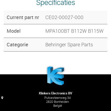
Specificaties
Current part nr
CE02-00027-000
Model
MPA100BT B112W B115W
Categorie
Behringer Spare Parts
Klinkers Electronics BV
Putsesteenweg 34
2820 Bonheiden
België