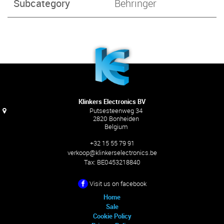
Subcategory
Behringer
Klinkers Electronics BV
Putsesteenweg 34
2820 Bonheiden
Belgium
+32 15 55 79 91
verkoop@klinkerselectronics.be
Tax:
BE0453218840
Visit us on facebook
Home
Sale
Cookie Policy