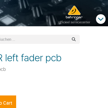
left fader pcb
pcb
o Cart