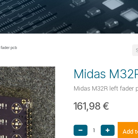
 fader pcb
Midas M32R 
Midas M32R left fader 
161,98
€
Add t