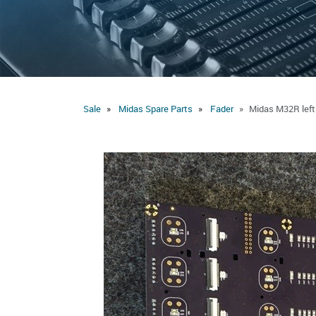
Sale
Midas Spare Parts
Fader
Midas M32R left