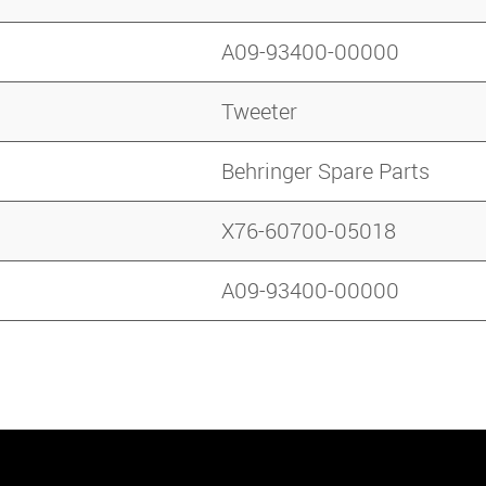
A09-93400-00000
Tweeter
Behringer Spare Parts
X76-60700-05018
A09-93400-00000