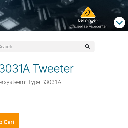
B3031A Tweeter
kersysteem:-Type B3031A
o Cart