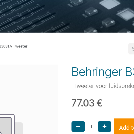
 B3031A Tweeter
Behringer 
-Tweeter voor luidspre
77.03
€
Add t