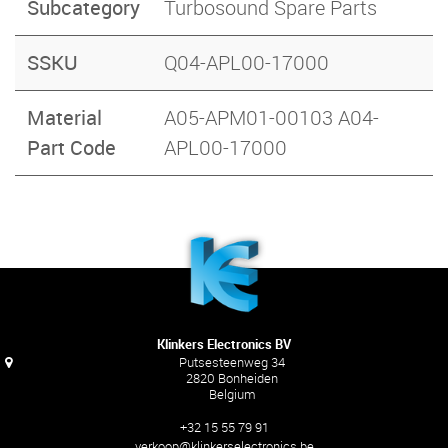
Subcategory
Turbosound Spare Parts
SSKU
Q04-APL00-17000
Material
A05-APM01-00103 A04-
Part Code
APL00-17000
Klinkers Electronics BV
Putsesteenweg 34
2820 Bonheiden
Belgium
+32 15 55 79 91
verkoop@klinkerselectronics.be