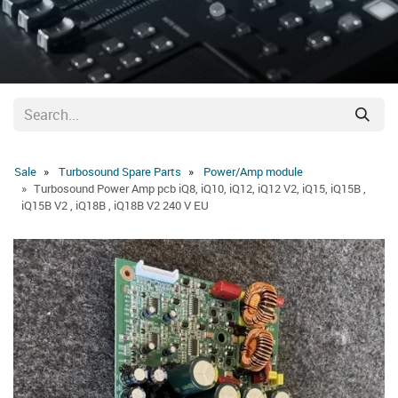
Sale
Turbosound Spare Parts
Power/Amp module
Turbosound Power Amp pcb iQ8, iQ10, iQ12, iQ12 V2, iQ15, iQ15B ,
iQ15B V2 , iQ18B , iQ18B V2 240 V EU