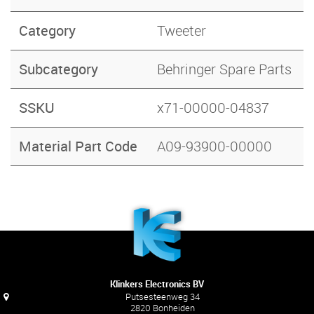
Category
Tweeter
Subcategory
Behringer Spare Parts
SSKU
x71-00000-04837
Material Part Code
A09-93900-00000
Klinkers Electronics BV
Putsesteenweg 34
2820 Bonheiden