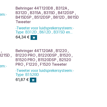
Behringer 44T120D8 , B312A ,
B312D , B315A , B315D , B412DSP ,
em:-
B415DSP , B512DSP , B612D , B615D
Tweeter
-Tweeter voor luidsprekersysteem:-
Type: B312D , B612D , B315D en
B615D
64,34
€
,
Behringer 44T120A8 , B1220 ,
B215D ,
B1220 PRO , B1220DSP , B1520 ,
B1520 PRO , B1520DSP , B2520
PRO , F1220 , F1520 Tweeter
em:-
-Tweeter voor luidsprekersysteem:-
Type: B1520D
61,87
€