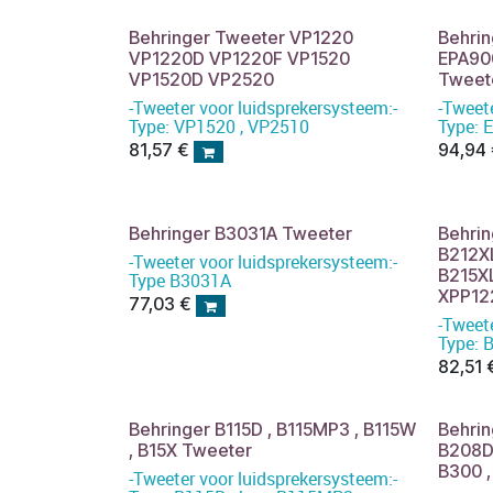
Behringer Tweeter VP1220
Behrin
VP1220D VP1220F VP1520
EPA90
VP1520D VP2520
Tweet
-Tweeter voor luidsprekersysteem:-
-Tweet
Type: VP1520 , VP2510
Type: 
81,57
€
94,94
Behringer B3031A Tweeter
Behrin
B212XL
-Tweeter voor luidsprekersysteem:-
B215XL
Type B3031A
XPP12
77,03
€
-Tweet
Type: 
82,51
Behringer B115D , B115MP3 , B115W
Behrin
, B15X Tweeter
B208D
B300 
-Tweeter voor luidsprekersysteem:-