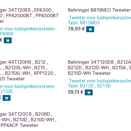
ger 34T120E8 , EPA300 ,
Behringer B815NEO Tweeter
0 , PPA2000BT , PPA500BT
-Tweeter voor luidsprekersyste
er
Type: B815NEO
er voor luidsprekersysteem:-
78,93
€
EPA900
€
ger 44T120H8 , B212 ,
Behringer 34T120D8 , B212A 
 , B212XL-WH , B215 ,
B212D , B212D-WH , B215A , 
 , B215XL-WH , XPP1220 ,
B215D-WH Tweeter
20 Tweeter
-Tweeter voor luidsprekersyste
Type: B212D , B215D
er voor luidsprekersysteem:-
B215XL
59,13
€
€
ger 34T120C8 , B208D ,
-WH , B210D , B210D-WH ,
, PPKACP Tweeter