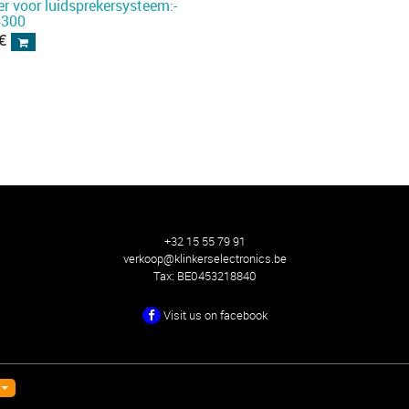
er voor luidsprekersysteem:-
B300
€
+32 15 55 79 91
verkoop@klinkerselectronics.be
Tax:
BE0453218840
Visit us on facebook