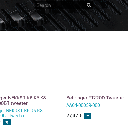
nger NEKKST K6 K5 K8
Behringer F1220D Tweeter
0BT tweeter
AA04-00059-000
ger NEKKST K6 K5 K8
0BT tweeter
27,47
€
€