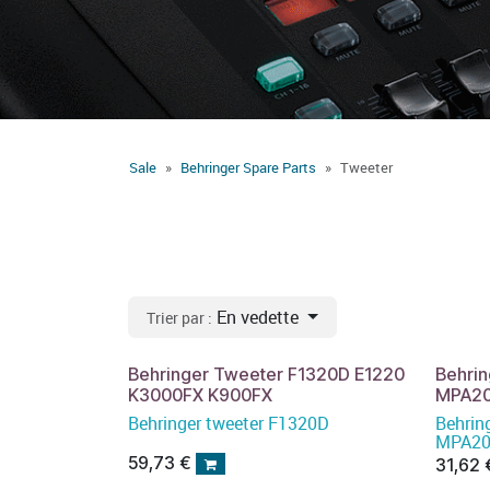
Sale
Behringer Spare Parts
Tweeter
En vedette
Trier par :
Behringer Tweeter F1320D E1220
Behri
K3000FX K900FX
MPA20
Behringer tweeter F1320D
Behrin
MPA20
59,73
€
31,62