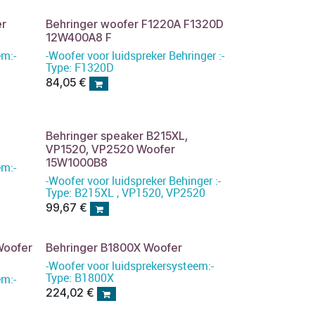
er
Behringer woofer F1220A F1320D
12W400A8 F
em:-
-Woofer voor luidspreker Behringer :-
Type: F1320D
84,05
€
Behringer speaker B215XL,
VP1520, VP2520 Woofer
15W1000B8
em:-
-Woofer voor luidspreker Behinger :-
Type: B215XL , VP1520, VP2520
99,67
€
Woofer
Behringer B1800X Woofer
-Woofer voor luidsprekersysteem:-
Type: B1800X
em:-
224,02
€