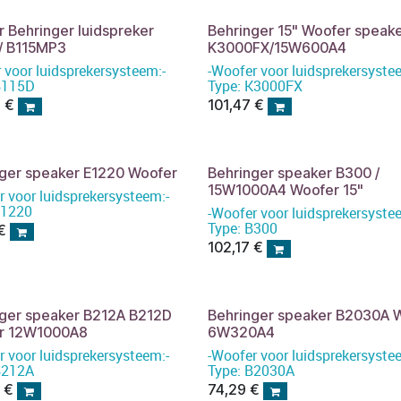
 Behringer luidspreker
Behringer 15" Woofer speak
 / B115MP3
K3000FX/15W600A4
 voor luidsprekersysteem:-
-Woofer voor luidsprekersyste
B115D
Type: K3000FX
3
€
101,47
€
nger speaker E1220 Woofer
Behringer speaker B300 /
15W1000A4 Woofer 15"
r voor luidsprekersysteem:-
E1220
-Woofer voor luidsprekersyste
Type: B300
€
102,17
€
nger speaker B212A B212D
Behringer speaker B2030A 
r 12W1000A8
6W320A4
r voor luidsprekersysteem:-
-Woofer voor luidsprekersyste
B212A
Type: B2030A
3
€
74,29
€