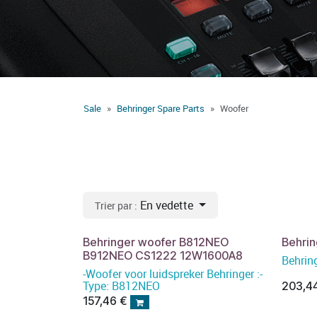
Sale
Behringer Spare Parts
Woofer
En vedette
Trier par :
Behringer woofer B812NEO
Behri
B912NEO CS1222 12W1600A8
Behrin
-Woofer voor luidspreker Behringer :-
Type: B812NEO
203,4
157,46
€