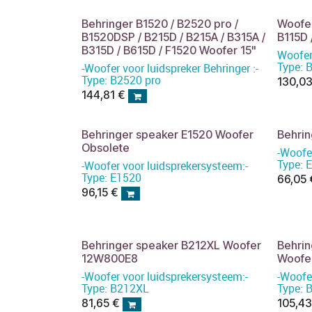
Behringer B1520 / B2520 pro /
Woofer
B1520DSP / B215D / B215A / B315A /
B115D
B315D / B615D / F1520 Woofer 15"
Woofer
Type: 
-Woofer voor luidspreker Behringer :-
Type: B2520 pro
130,0
144,81
€
Behringer speaker E1520 Woofer
Behri
Obsolete
-Woofe
Type: 
-Woofer voor luidsprekersysteem:-
Type: E1520
66,05
96,15
€
Behringer speaker B212XL Woofer
Behri
12W800E8
Woofe
-Woofer voor luidsprekersysteem:-
-Woofe
Type: B212XL
Type: 
81,65
€
105,4