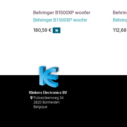
Behringer B1500XP woofer
Behri
Behringer B1500XP woofer
Behrin
180,59
€
112,68
Klinkers Electronics BV
Putsesteenweg 34
2820 Bonheiden
Belgique