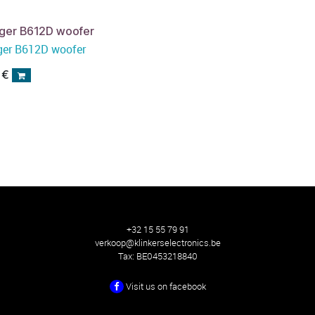
nger B612D woofer
ger B612D woofer
€
+32 15 55 79 91
verkoop@klinkerselectronics.be
Tax:
BE0453218840
Visit us on facebook