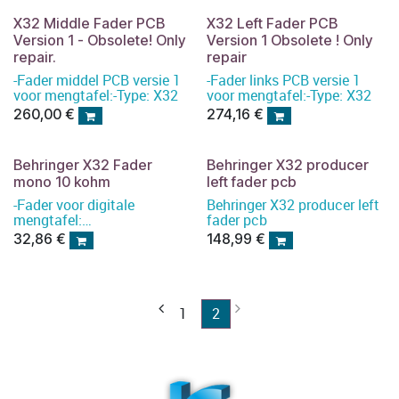
X32 Middle Fader PCB
X32 Left Fader PCB
Version 1 - Obsolete! Only
Version 1 Obsolete ! Only
repair.
repair
-Fader middel PCB versie 1
-Fader links PCB versie 1
voor mengtafel:-Type: X32
voor mengtafel:-Type: X32
260,00
€
274,16
€
Behringer X32 Fader
Behringer X32 producer
mono 10 kohm
left fader pcb
-Fader voor digitale
Behringer X32 producer left
mengtafel:
fader pcb
-Type: X32 (Gemotoriseerde
32,86
€
148,99
€
schuif)
1
2