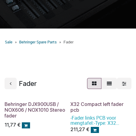
Sale
Behringer Spare Parts
Fader
Fader
Behringer DJX900USB /
X32 Compact left fader
NOX606 / NOX1010 Stereo
pcb
fader
-Fader links PCB voor
mengtafel:-Type: X32
11,77
€
Compact
211,27
€